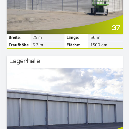
37
Breite:
25
m
Länge:
60
m
Traufhöhe:
6.2
m
Fläche:
1500
qm
Lagerhalle
Mehr Details