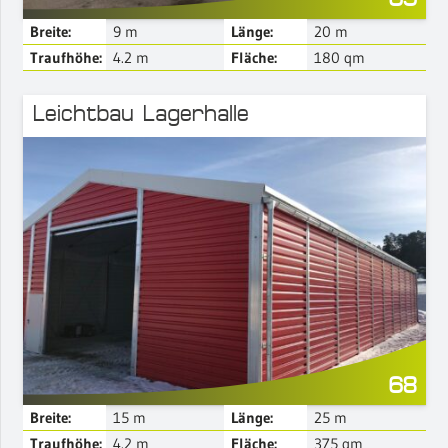
Breite:
9
m
Länge:
20
m
Traufhöhe:
4.2
m
Fläche:
180
qm
Leichtbau Lagerhalle
Mehr Details
68
Breite:
15
m
Länge:
25
m
Traufhöhe:
4.2
m
Fläche:
375
qm