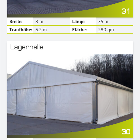
31
Breite:
8
m
Länge:
35
m
Traufhöhe:
6.2
m
Fläche:
280
qm
Lagerhalle
Mehr Details
30