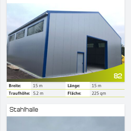
Mehr Details
82
Breite:
15
m
Länge:
15
m
Traufhöhe:
5.2
m
Fläche:
225
qm
Stahlhalle