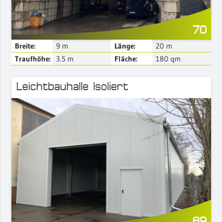
70
Breite:
9
m
Länge:
20
m
Traufhöhe:
3.5
m
Fläche:
180
qm
Leichtbauhalle Isoliert
Mehr Details
69