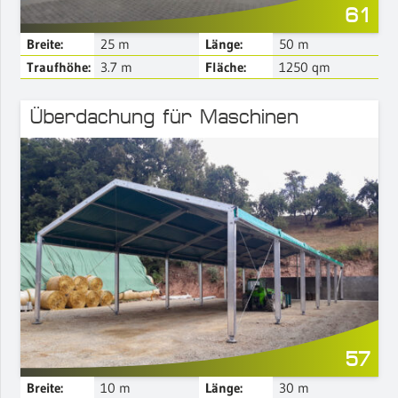
61
Breite:
25
m
Länge:
50
m
Traufhöhe:
3.7
m
Fläche:
1250
qm
Überdachung für Maschinen
Mehr Details
57
Breite:
10
m
Länge:
30
m