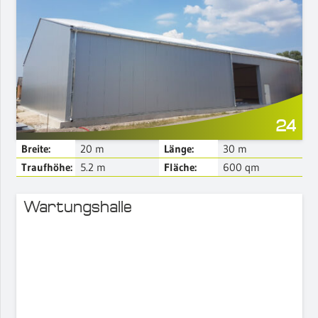
Mehr Details
24
Breite:
20
m
Länge:
30
m
Traufhöhe:
5.2
m
Fläche:
600
qm
Wartungshalle
Mehr Details