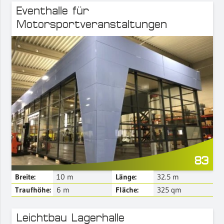
Eventhalle für
Motorsportveranstaltungen
Mehr Details
83
Breite:
10
m
Länge:
32.5
m
Traufhöhe:
6
m
Fläche:
325
qm
Leichtbau Lagerhalle