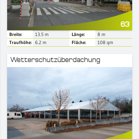
63
Breite:
13.5
m
Länge:
8
m
Traufhöhe:
6.2
m
Fläche:
108
qm
Wetterschutzüberdachung
Mehr Details