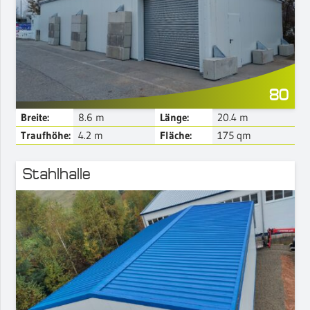
Mehr Details
80
Breite:
8.6
m
Länge:
20.4
m
Traufhöhe:
4.2
m
Fläche:
175
qm
Stahlhalle
Mehr Details