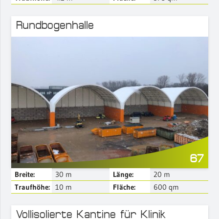
Rundbogenhalle
Mehr Details
67
Breite:
30
m
Länge:
20
m
Traufhöhe:
10
m
Fläche:
600
qm
Vollisolierte Kantine für Klinik