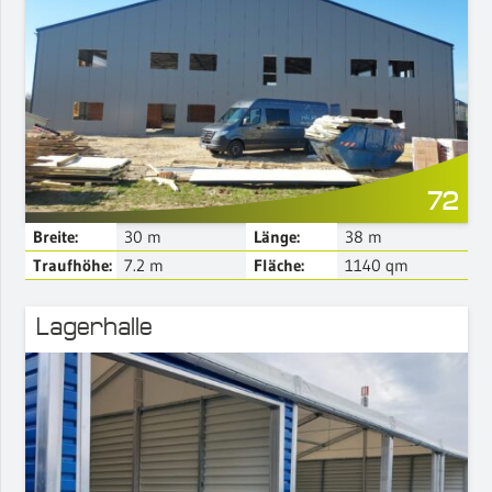
Mehr Details
72
Breite:
30
m
Länge:
38
m
Traufhöhe:
7.2
m
Fläche:
1140
qm
Lagerhalle
Mehr Details