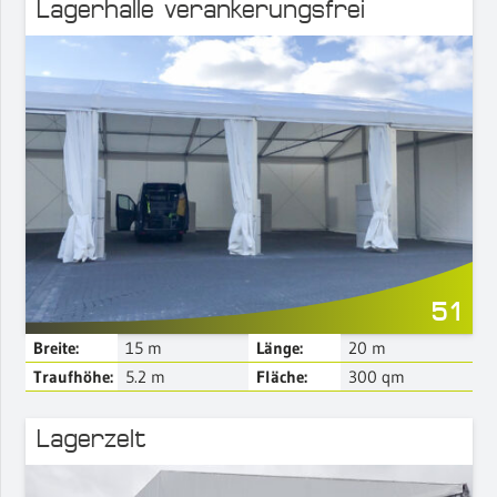
Lagerhalle verankerungsfrei
Mehr Details
51
Breite:
15
m
Länge:
20
m
Traufhöhe:
5.2
m
Fläche:
300
qm
Lagerzelt