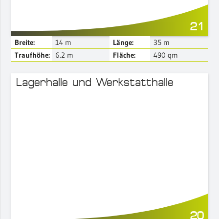
21
Breite:
14
m
Länge:
35
m
Traufhöhe:
6.2
m
Fläche:
490
qm
Lagerhalle und Werkstatthalle
Mehr Details
20