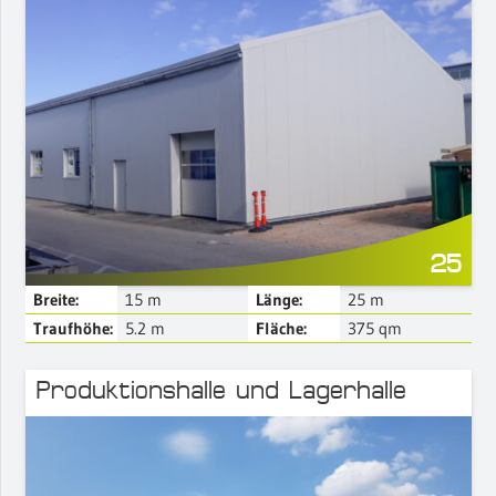
Mehr Details
25
Breite:
15
m
Länge:
25
m
Traufhöhe:
5.2
m
Fläche:
375
qm
Produktionshalle und Lagerhalle