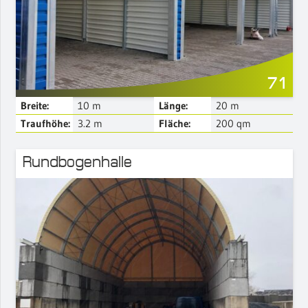
71
Breite:
10
m
Länge:
20
m
Traufhöhe:
3.2
m
Fläche:
200
qm
Rundbogenhalle
Mehr Details