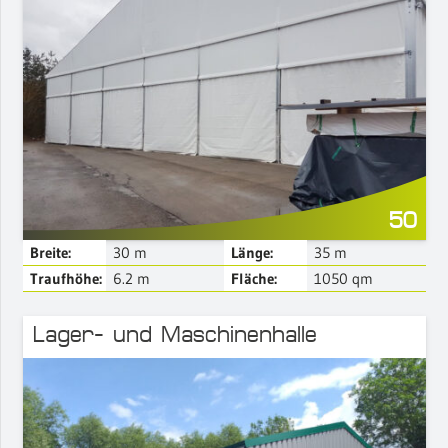
Mehr Details
50
Breite:
30
m
Länge:
35
m
Traufhöhe:
6.2
m
Fläche:
1050
qm
Lager- und Maschinenhalle