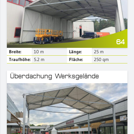
Mehr Details
64
Breite:
10
m
Länge:
25
m
Traufhöhe:
5.2
m
Fläche:
250
qm
Überdachung Werksgelände
Mehr Details