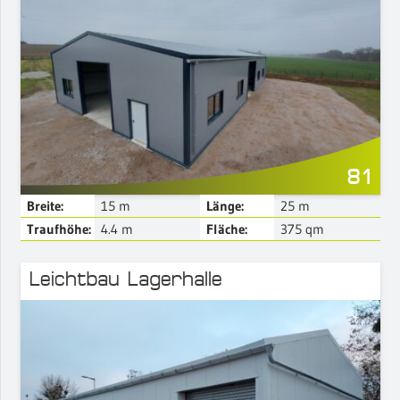
Mehr Details
81
Breite:
15
m
Länge:
25
m
Traufhöhe:
4.4
m
Fläche:
375
qm
Leichtbau Lagerhalle