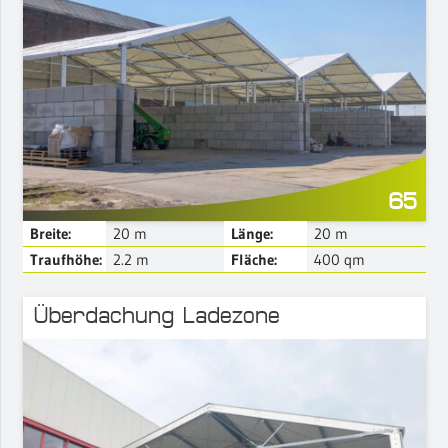
Mehr Details
65
Breite:
20
m
Länge:
20
m
Traufhöhe:
2.2
m
Fläche:
400
qm
Überdachung Ladezone