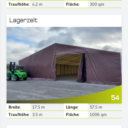
Traufhöhe:
4.2
m
Fläche:
300
qm
Lagerzelt
Mehr Details
54
Breite:
17.5
m
Länge:
57.5
m
Traufhöhe:
3.5
m
Fläche:
1006
qm