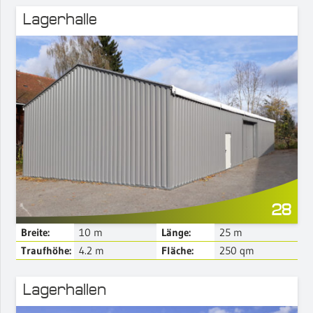
Lagerhalle
Mehr Details
28
Breite:
10
m
Länge:
25
m
Traufhöhe:
4.2
m
Fläche:
250
qm
Lagerhallen