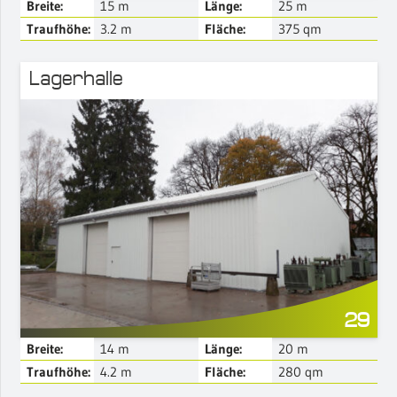
Breite:
15
m
Länge:
25
m
Traufhöhe:
3.2
m
Fläche:
375
qm
Lagerhalle
Mehr Details
29
Breite:
14
m
Länge:
20
m
Traufhöhe:
4.2
m
Fläche:
280
qm