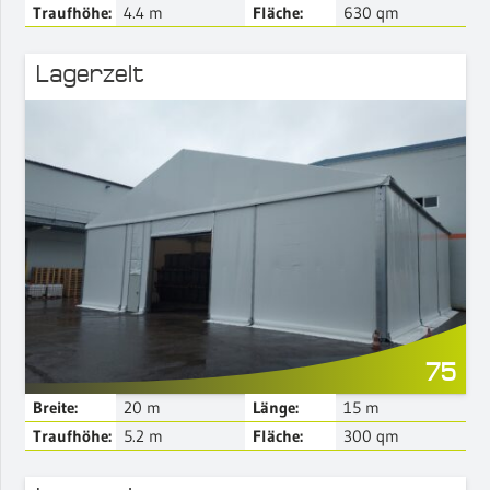
Traufhöhe:
4.4
m
Fläche:
630
qm
Lagerzelt
Mehr Details
75
Breite:
20
m
Länge:
15
m
Traufhöhe:
5.2
m
Fläche:
300
qm