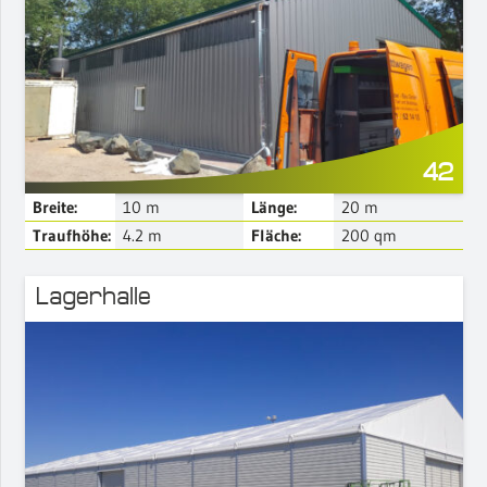
Mehr Details
42
Breite:
10
m
Länge:
20
m
Traufhöhe:
4.2
m
Fläche:
200
qm
Lagerhalle
Mehr Details