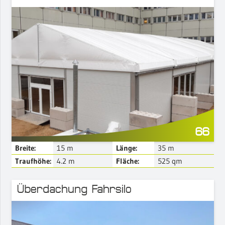
Mehr Details
66
Breite:
15
m
Länge:
35
m
Traufhöhe:
4.2
m
Fläche:
525
qm
Überdachung Fahrsilo