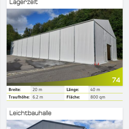
Lagerzelt
Mehr Details
74
Breite:
20
m
Länge:
40
m
Traufhöhe:
6.2
m
Fläche:
800
qm
Leichtbauhalle