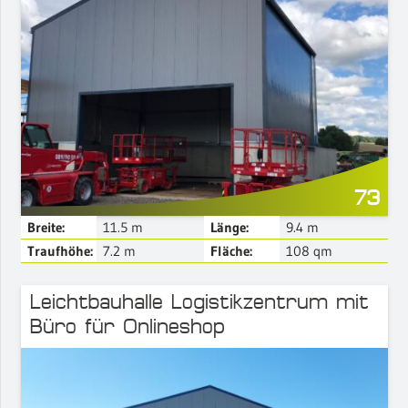
Mehr Details
73
Breite:
11.5
m
Länge:
9.4
m
Traufhöhe:
7.2
m
Fläche:
108
qm
Leichtbauhalle Logistikzentrum mit
Büro für Onlineshop