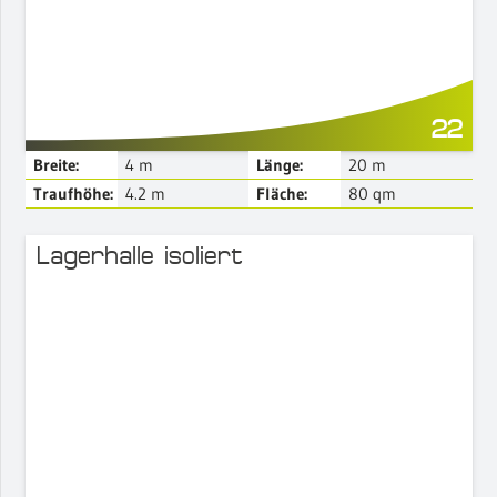
22
Breite:
4
m
Länge:
20
m
Traufhöhe:
4.2
m
Fläche:
80
qm
Lagerhalle isoliert
Mehr Details