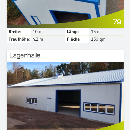
79
Breite:
10
m
Länge:
15
m
Traufhöhe:
4.2
m
Fläche:
150
qm
Lagerhalle
Mehr Details